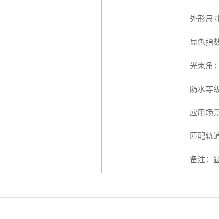
外形尺寸：
显色指数
光束角：15
防水等级
应用场
匹配轨道
备注：