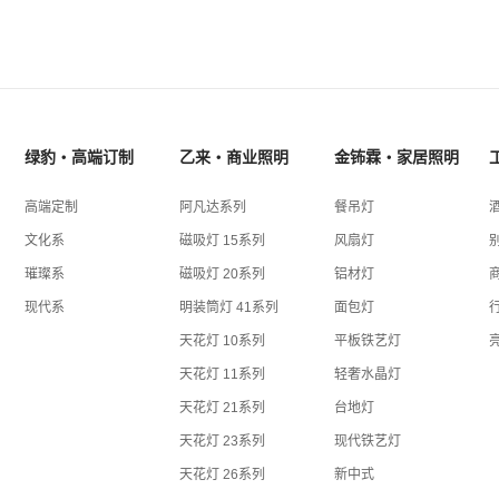
绿豹・高端订制
乙来・商业照明
金钸霖・家居照明
高端定制
阿凡达系列
餐吊灯
文化系
磁吸灯 15系列
风扇灯
璀璨系
磁吸灯 20系列
铝材灯
现代系
明装筒灯 41系列
面包灯
天花灯 10系列
平板铁艺灯
天花灯 11系列
轻奢水晶灯
天花灯 21系列
台地灯
天花灯 23系列
现代铁艺灯
天花灯 26系列
新中式