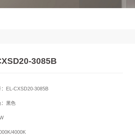
CXSD20-3085B
EL-CXSD20-3085B
色：黑色
W
00K/4000K