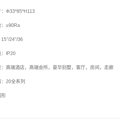
Φ33*85*H113
：≥90Ra
°/24°/36
：IP20
景：高端酒店，高端会所，豪华别墅，客厅，房间，走廊
：20全系列
圆形