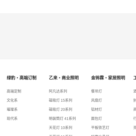
绿豹・高端订制
乙来・商业照明
金钸霖・家居照明
高端定制
阿凡达系列
餐吊灯
文化系
磁吸灯 15系列
风扇灯
璀璨系
磁吸灯 20系列
铝材灯
现代系
明装筒灯 41系列
面包灯
天花灯 10系列
平板铁艺灯