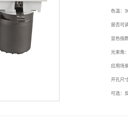
色温：30
是否可
显色指数：
光束角：15
应用场
开孔尺寸（
可选：