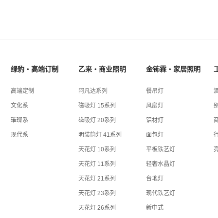
绿豹・高端订制
乙来・商业照明
金钸霖・家居照明
高端定制
阿凡达系列
餐吊灯
文化系
磁吸灯 15系列
风扇灯
璀璨系
磁吸灯 20系列
铝材灯
现代系
明装筒灯 41系列
面包灯
天花灯 10系列
平板铁艺灯
天花灯 11系列
轻奢水晶灯
天花灯 21系列
台地灯
天花灯 23系列
现代铁艺灯
天花灯 26系列
新中式