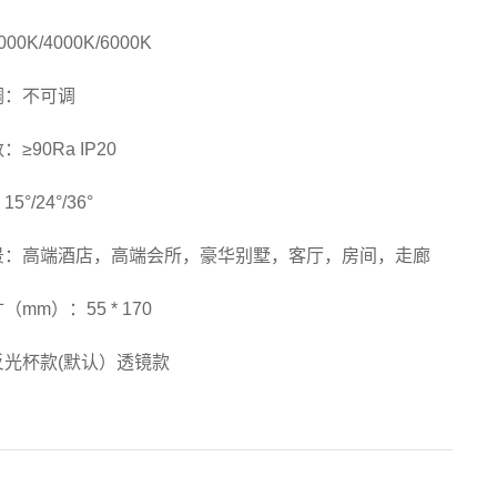
00K/4000K/6000K
调：不可调
≥90Ra IP20
°/24°/36°
景：高端酒店，高端会所，豪华别墅，客厅，房间，走廊
mm）：55 * 170
反光杯款(默认）透镜款