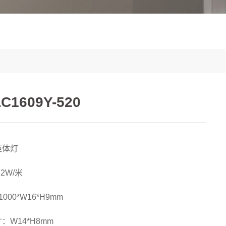
LC1609Y-520
柜体灯
2W/米
000*W16*H9mm
：W14*H8mm