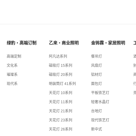
绿豹・高端订制
乙来・商业照明
金钸霖・家居照明
高端定制
阿凡达系列
餐吊灯
文化系
磁吸灯 15系列
风扇灯
璀璨系
磁吸灯 20系列
铝材灯
现代系
明装筒灯 41系列
面包灯
天花灯 10系列
平板铁艺灯
天花灯 11系列
轻奢水晶灯
天花灯 21系列
台地灯
天花灯 23系列
现代铁艺灯
天花灯 26系列
新中式