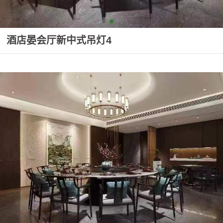
酒店晏会厅新中式吊灯4